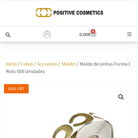
0
0.00
€
Cabelo
/
/
/
/ Molde de Unhas Forma C
Início
Unhas
Acessórios
Moldes
Unhas
Rolo 500 Unidades
Homem
60% OFF
Rosto
Corpo e Estética
Maquilhagem