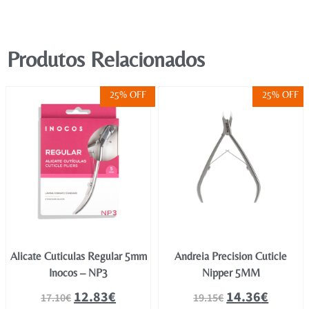
Produtos Relacionados
25% OFF
25% OFF
Alicate Cuticulas Regular 5mm
Andreia Precision Cuticle
Inocos – NP3
Nipper 5MM
12.83
€
14.36
€
17.10
€
19.15
€