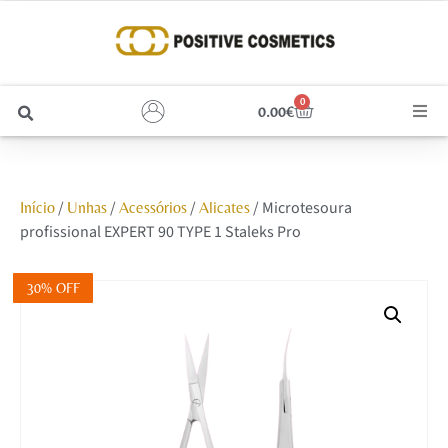
0
0.00
€
Cabelo
/
/
/
/ Microtesoura
Início
Unhas
Acessórios
Alicates
Unhas
profissional EXPERT 90 TYPE 1 Staleks Pro
Homem
30% OFF
Rosto
Corpo e Estética
Maquilhagem