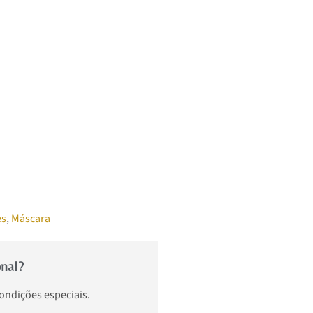
es
,
Máscara
onal?
condições especiais.