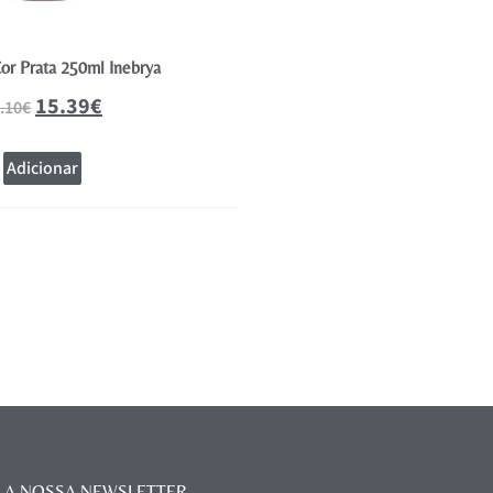
or Prata 250ml Inebrya
Kromask Cor Chocolate 2
15.39
€
15.39
.10
€
17.10
€
Adicionar
Adicionar
 A NOSSA NEWSLETTER