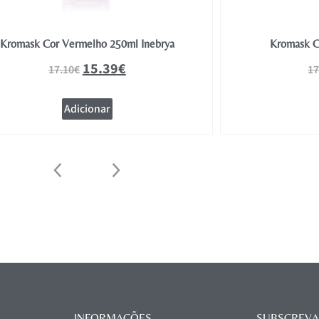
Kromask Cor Vermelho 250ml Inebrya
Kromask C
15.39
€
17.10
€
17
Adicionar
INFORMAÇÕES
SUBSCREVA