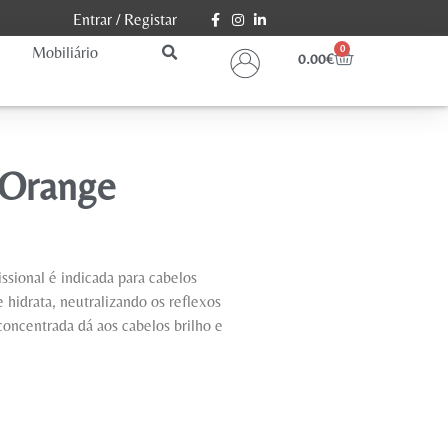
Entrar
/
Registar
Mobiliário
0
0.00
€
 Orange
sional é indicada para cabelos
 hidrata, neutralizando os reflexos
 concentrada dá aos cabelos brilho e