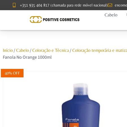
+351 935 404 817 (chamada para rede móvel nacional)
encome
Cabelo
/
/
/
Início
Cabelo
Coloração e Técnica
Coloração temporária e matiz
Fanola No Orange 1000ml
40% OFF