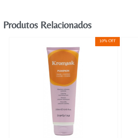
Produtos Relacionados
FF
10% OFF