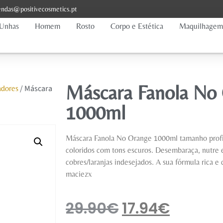
ndas@positivecosmetics.pt
Unhas
Homem
Rosto
Corpo e Estética
Maquilhagem
Máscara Fanola No
/ Máscara
adores
1000ml
Máscara Fanola No Orange 1000ml tamanho profis
coloridos com tons escuros. Desembaraça, nutre e
cobres/laranjas indesejados. A sua fórmula rica e
maciezx
29.90
€
17.94
€