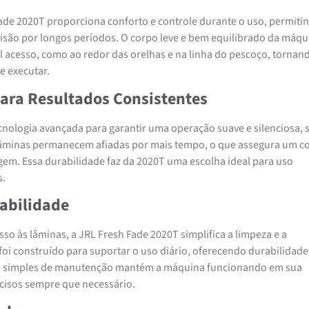
ade 2020T proporciona conforto e controle durante o uso, permiti
cisão por longos períodos. O corpo leve e bem equilibrado da máqu
cil acesso, como ao redor das orelhas e na linha do pescoço, tornan
e executar.
ara Resultados Consistentes
cnologia avançada para garantir uma operação suave e silenciosa,
lâminas permanecem afiadas por mais tempo, o que assegura um co
gem. Essa durabilidade faz da 2020T uma escolha ideal para uso
s.
abilidade
so às lâminas, a JRL Fresh Fade 2020T simplifica a limpeza e a
i construído para suportar o uso diário, oferecendo durabilidad
na simples de manutenção mantém a máquina funcionando em sua
cisos sempre que necessário.