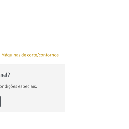
,
Máquinas de corte/contornos
onal?
condições especiais.