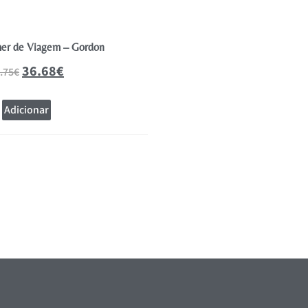
er de Viagem – Gordon
Máquina Babyliss Pro FX69E 
36.68
€
57.66
.75
€
93.00
€
Adicionar
Adicionar