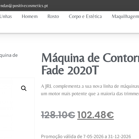
ndas@positivecosmetics.pt
Unhas
Homem
Rosto
Corpo e Estética
Maquilhagem
Máquina de Contor
quina de
Fade 2020T
A JRL complementa a sua nova linha de máquinas
um motor mais potente que a maioria das trimme
128.10
€
102.48
€
Promoção válida de 7-05-2026 a 31-12-2026