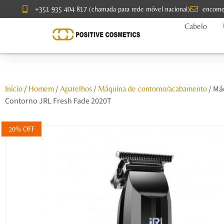
+351 935 404 817 (chamada para rede móvel nacional)
encome
Cabelo
/
/
/
/ Má
Início
Homem
Aparelhos
Máquina de contorno/acabamento
Contorno JRL Fresh Fade 2020T
20% OFF