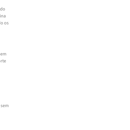
ndo
ina
do os
 sem
rte
e sem