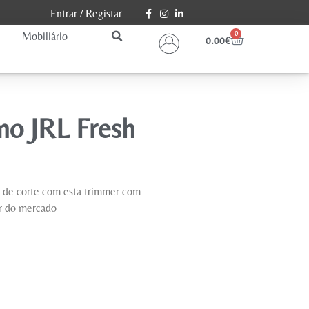
Entrar
/
Registar
Mobiliário
0
0.00
€
no JRL Fresh
 de corte com esta trimmer com
r do mercado