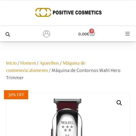
0
0.00
€
Cabelo
/
/
/
Início
Homem
Aparelhos
Máquina de
Unhas
/ Máquina de Contornos Wahl Hero
contorno/acabamento
Trimmer
Homem
30% OFF
Rosto
Corpo e Estética
Maquilhagem