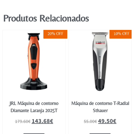
Produtos Relacionados
20% OFF
10% OFF
JRL Máquina de contorno
Máquina de contorno T-Radial
Diamante Laranja 2025T
Sthauer
143.68
€
49.50
€
179.60
€
55.00
€