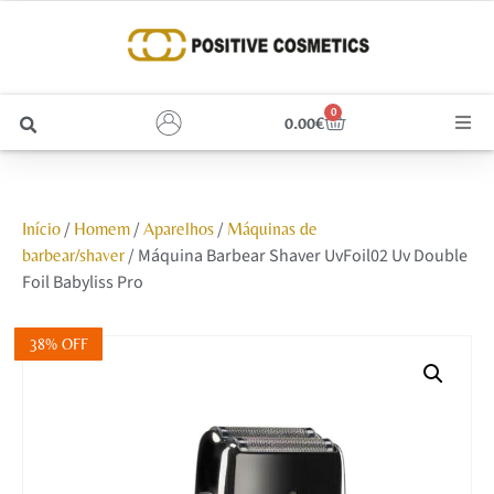
0
0.00
€
Cabelo
/
/
/
Início
Homem
Aparelhos
Máquinas de
Unhas
/ Máquina Barbear Shaver UvFoil02 Uv Double
barbear/shaver
Foil Babyliss Pro
Homem
38% OFF
Rosto
Corpo e Estética
Maquilhagem