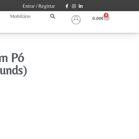
Entrar
/
Registar
Mobiliário
0
0.00
€
em Pó
unds)