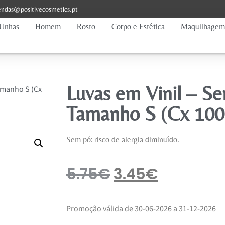
ndas@positivecosmetics.pt
Unhas
Homem
Rosto
Corpo e Estética
Maquilhagem
Luvas em Vinil – S
amanho S (Cx
Tamanho S (Cx 100
Sem pó: risco de alergia diminuído.
5.75
€
3.45
€
Promoção válida de 30-06-2026 a 31-12-2026