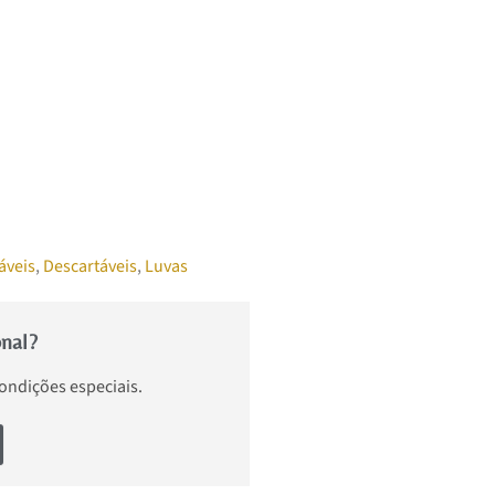
áveis
,
Descartáveis
,
Luvas
onal?
condições especiais.