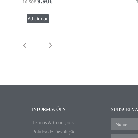
9.90
€
16.50
€
Adicionar
INFORMAÇÕES
SUBSCREVA
Termos & Condições
Política de Devolução