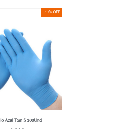
40% OFF
rilo Azul Tam S 100Und
Lâminas Descartáveis 