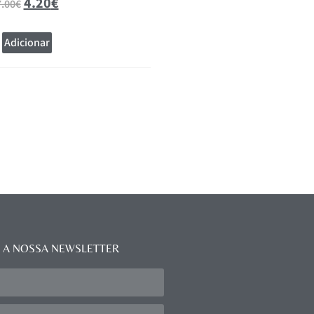
4.20
€
16.07
7.00
€
17.85
€
Adicionar
Adicionar
 A NOSSA NEWSLETTER