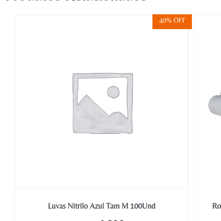
FF
40% OFF
Luvas Nitrilo Azul Tam M 100Und
Ro