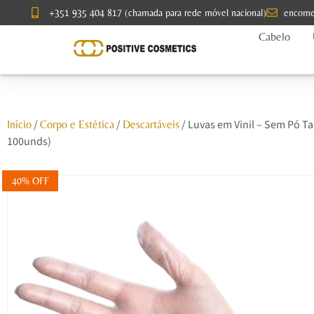
+351 935 404 817 (chamada para rede móvel nacional)
encome
Cabelo
/
/
/ Luvas em Vinil – Sem Pó T
Início
Corpo e Estética
Descartáveis
100unds)
40% OFF