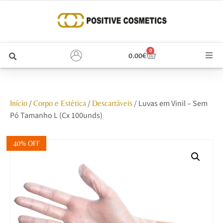
0
0.00
€
Cabelo
/
/
/ Luvas em Vinil – Sem
Início
Corpo e Estética
Descartáveis
Unhas
Pó Tamanho L (Cx 100unds)
Homem
40% OFF
Rosto
Corpo e Estética
Maquilhagem