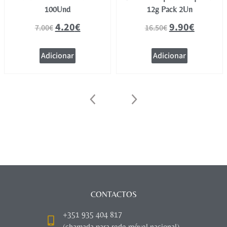
100Und
12g Pack 2Un
4.20
€
9.90
€
7.00
€
16.50
€
Adicionar
Adicionar
CONTACTOS
+351 935 404 817
(chamada para rede móvel nacional)