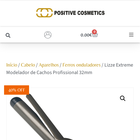
0
0.00
€
Cabelo
/
/
/
/ Lizze Extreme
Início
Cabelo
Aparelhos
Ferros onduladores
Unhas
Modelador de Cachos Profissional 32mm
Homem
40% OFF
Rosto
Corpo e Estética
Maquilhagem