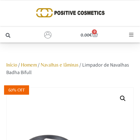
0
0.00
€
Cabelo
/
/
/ Limpador de Navalhas
Início
Homem
Navalhas e lâminas
Unhas
Badha Bifull
Homem
60% OFF
Rosto
Corpo e Estética
Maquilhagem