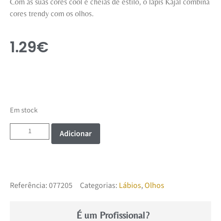
Com as suas cores cool e cheias de estilo, o lápis Kajal combina
cores trendy com os olhos.
1.29
€
Em stock
Adicionar
Referência:
077205
Categorias:
Lábios
,
Olhos
É um Profissional?