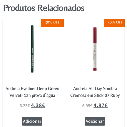
Produtos Relacionados
30% OFF
30% OFF
Andreia Eyeliner Deep Green
Andreia All Day Sombra
Velvet- 12h prova d`água
Cremosa em Stick 07 Ruby
4.38
€
4.87
€
6.25
€
6.95
€
Adicionar
Adicionar