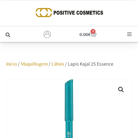
0
0.00
€
Cabelo
/
/
/ Lapis Kajal 25 Essence
Início
Maquilhagem
Lábios
Unhas
Homem
Rosto
Corpo e Estética
Maquilhagem