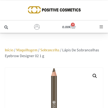
0
0.00
€
Cabelo
/
/
/ Lápis De Sobrancelhas
Início
Maquilhagem
Sobrancelha
Unhas
Eyebrow Designer 02 1 g
Homem
Rosto
Corpo e Estética
Maquilhagem