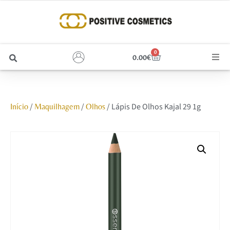
0
0.00
€
Cabelo
/
/
/ Lápis De Olhos Kajal 29 1g
Início
Maquilhagem
Olhos
Unhas
Homem
Rosto
Corpo e Estética
Maquilhagem