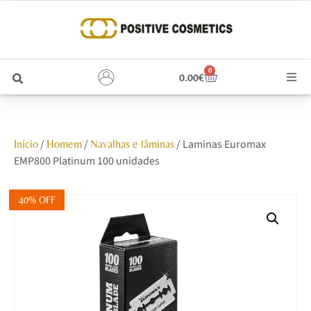
0
0.00
€
Cabelo
/
/
/ Laminas Euromax
Início
Homem
Navalhas e lâminas
Unhas
EMP800 Platinum 100 unidades
Homem
40% OFF
Rosto
Corpo e Estética
Maquilhagem