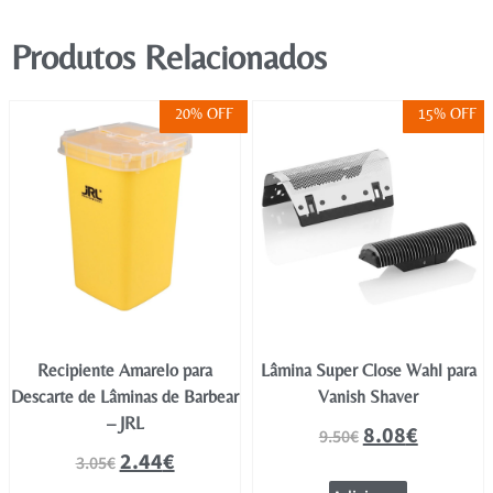
Produtos Relacionados
20% OFF
15% OFF
Recipiente Amarelo para
Lâmina Super Close Wahl para
Descarte de Lâminas de Barbear
Vanish Shaver
– JRL
8.08
€
9.50
€
2.44
€
3.05
€