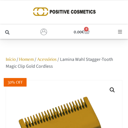
0
0.00
€
Cabelo
/
/
/ Lamina Wahl Stagger-Tooth
Início
Homem
Acessórios
Unhas
Magic Clip Gold Cordless
Homem
30% OFF
Rosto
Corpo e Estética
Maquilhagem