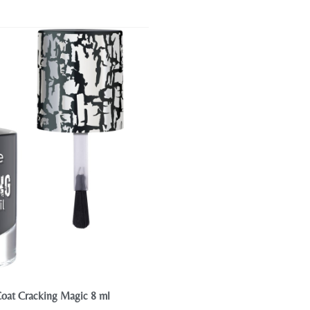
Coat Cracking Magic 8 ml
Volume Effect Top Coat Care&F