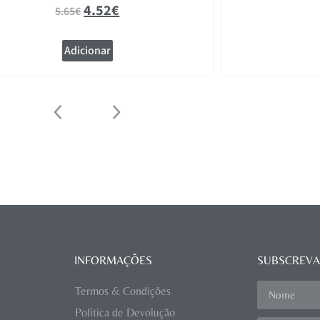
4.52
€
5.65
€
Adicionar
INFORMAÇÕES
SUBSCREVA
Termos & Condições
Política de Devolução