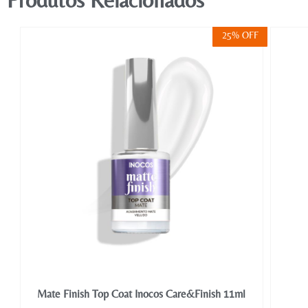
FF
25% OFF
Mate Finish Top Coat Inocos Care&Finish 11ml