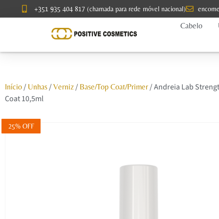
+351 935 404 817 (chamada para rede móvel nacional)
encome
Cabelo
/
/
/
/ Andreia Lab Streng
Início
Unhas
Verniz
Base/Top Coat/Primer
Coat 10,5ml
25% OFF