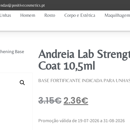
ndas@positivecosmetics.pt
Unhas
Homem
Rosto
Corpo e Estética
Maquilhagem
Andreia Lab Streng
thening Base
Coat 10,5ml
BASE FORTIFICANTE INDICADA PARA UNHA
3.15
€
2.36
€
Promoção válida de 19-07-2026 a 31-08-2026