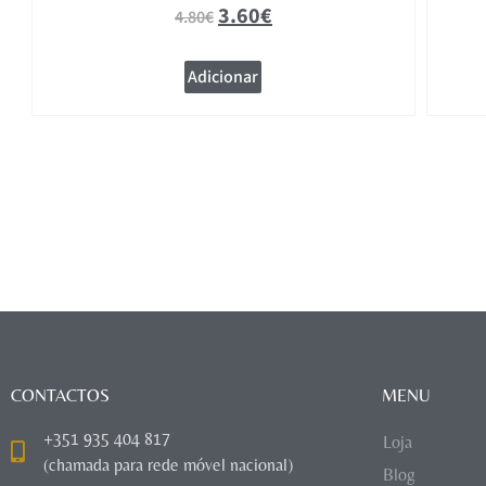
3.60
€
4.80
€
Adicionar
CONTACTOS
MENU
+351 935 404 817
Loja
(chamada para rede móvel nacional)
Blog