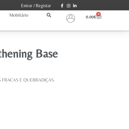
Entrar
/
Registar
Mobiliário
0
0.00
€
thening Base
S FRACAS E QUEBRADIÇAS.