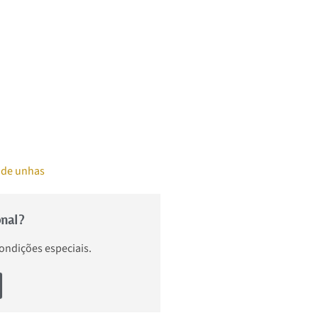
 de unhas
onal?
condições especiais.