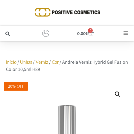
0
0.00
€
Cabelo
/
/
/
/ Andreia Verniz Hybrid Gel Fusion
Início
Unhas
Verniz
Cor
Unhas
Color 10,5ml H89
Homem
20% OFF
Rosto
Corpo e Estética
Maquilhagem