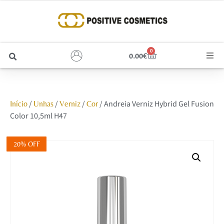
0
0.00
€
Cabelo
/
/
/
/ Andreia Verniz Hybrid Gel Fusion
Início
Unhas
Verniz
Cor
Unhas
Color 10,5ml H47
Homem
20% OFF
Rosto
Corpo e Estética
Maquilhagem