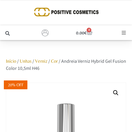
0
0.00
€
Cabelo
/
/
/
/ Andreia Verniz Hybrid Gel Fusion
Início
Unhas
Verniz
Cor
Unhas
Color 10,5ml H46
Homem
20% OFF
Rosto
Corpo e Estética
Maquilhagem