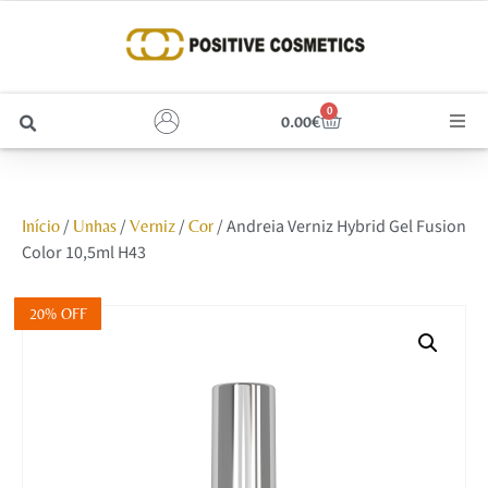
0
0.00
€
Cabelo
/
/
/
/ Andreia Verniz Hybrid Gel Fusion
Início
Unhas
Verniz
Cor
Unhas
Color 10,5ml H43
Homem
20% OFF
Rosto
Corpo e Estética
Maquilhagem