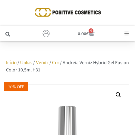
0
0.00
€
Cabelo
/
/
/
/ Andreia Verniz Hybrid Gel Fusion
Início
Unhas
Verniz
Cor
Unhas
Color 10,5ml H31
Homem
20% OFF
Rosto
Corpo e Estética
Maquilhagem