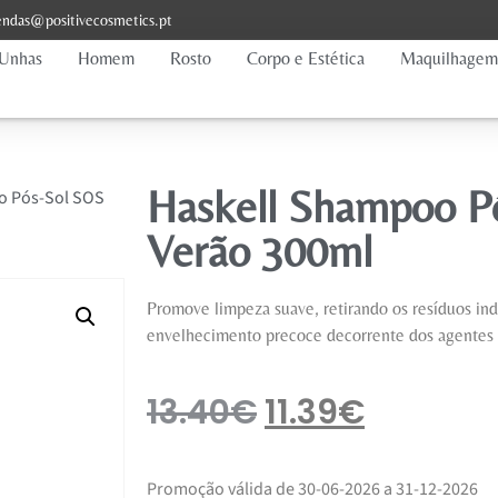
ndas@positivecosmetics.pt
Unhas
Homem
Rosto
Corpo e Estética
Maquilhagem
Haskell Shampoo P
o Pós-Sol SOS
Verão 300ml
Promove limpeza suave, retirando os resíduos ind
envelhecimento precoce decorrente dos agentes 
13.40
€
11.39
€
Promoção válida de 30-06-2026 a 31-12-2026