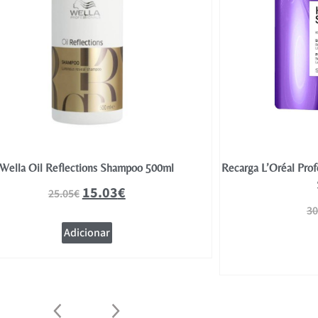
Wella Oil Reflections Shampoo 500ml
Recarga L’Oréal Pro
15.03
€
25.05
€
30
Adicionar