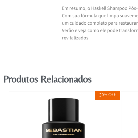
Em resumo, o Haskell Shampoo Pós-So
Com sua fórmula que limpa suavemen
um cuidado completo para restaurar
Verão e veja como ele pode transfor
revitalizados.
Produtos Relacionados
FF
30% OFF