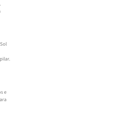
,
a
-Sol
ilar.
s e
Para