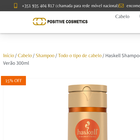
+351 935 404 817 (chamada para rede móvel nacional)
encome
Cabelo
/
/
/
/ Haskell Shampo
Início
Cabelo
Shampoo
Todo o tipo de cabelo
Verão 300ml
15% OFF