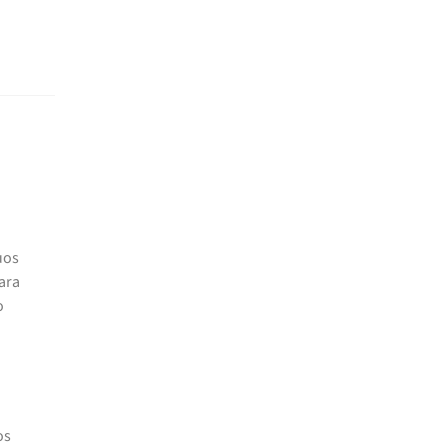
uos
ara
o
os