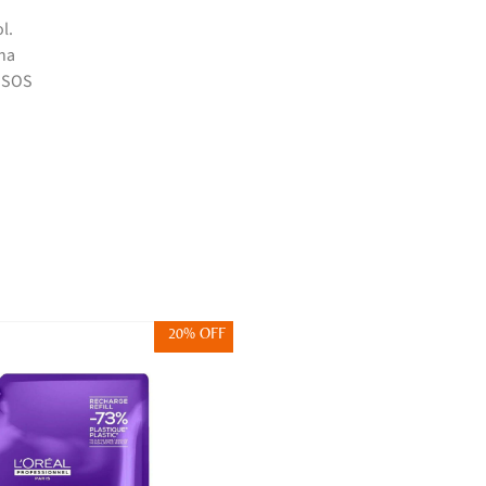
l.
na
l SOS
20% OFF