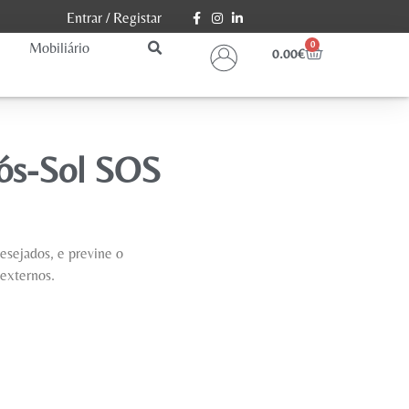
Entrar
/
Registar
Mobiliário
0
0.00
€
ós-Sol SOS
esejados, e previne o
externos.