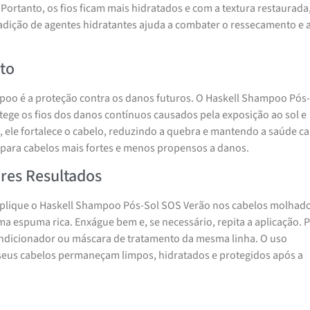
 Portanto, os fios ficam mais hidratados e com a textura restaurada
 adição de agentes hidratantes ajuda a combater o ressecamento e 
to
poo é a proteção contra os danos futuros. O Haskell Shampoo Pós
tege os fios dos danos contínuos causados pela exposição ao sol e
 ele fortalece o cabelo, reduzindo a quebra e mantendo a saúde cap
 para cabelos mais fortes e menos propensos a danos.
res Resultados
 aplique o Haskell Shampoo Pós-Sol SOS Verão nos cabelos molhado
 espuma rica. Enxágue bem e, se necessário, repita a aplicação. 
ndicionador ou máscara de tratamento da mesma linha. O uso
eus cabelos permaneçam limpos, hidratados e protegidos após a