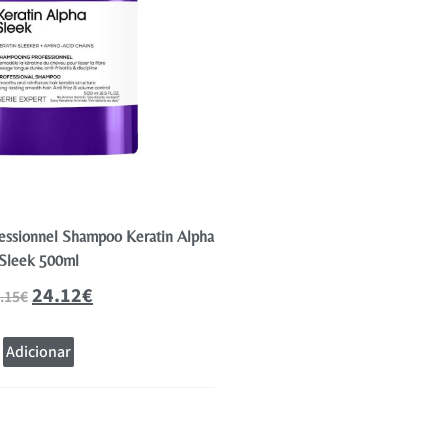
fessionnel Shampoo Keratin Alpha
Wella Invigo Nutri-Enrich 
Sleek 500ml
12.72
21.20
€
24.12
€
.15
€
Adicionar
Adicionar