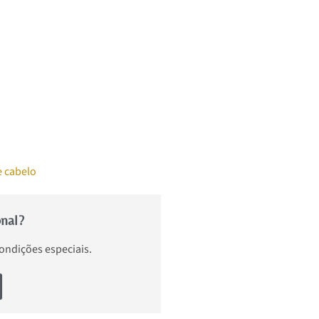
e cabelo
onal?
condições especiais.