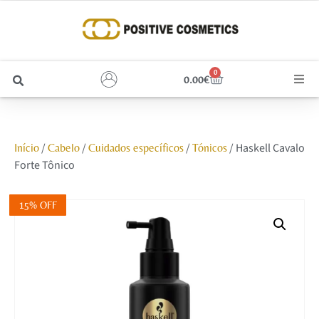
0
0.00
€
Cabelo
/
/
/
/ Haskell Cavalo
Início
Cabelo
Cuidados específicos
Tónicos
Unhas
Forte Tônico
Homem
15% OFF
Rosto
Corpo e Estética
Maquilhagem