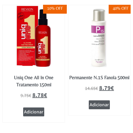
10% OFF
40% OFF
Uniq One All In One
Permanente N.1S Fanola 500ml
Tratamento 150ml
8.79
€
14.65
€
8.78
€
9.75
€
Adicionar
Adicionar