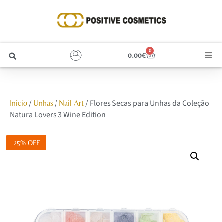
0
0.00
€
Cabelo
/
/
/ Flores Secas para Unhas da Coleção
Início
Unhas
Nail Art
Unhas
Natura Lovers 3 Wine Edition
Homem
25% OFF
Rosto
Corpo e Estética
Maquilhagem