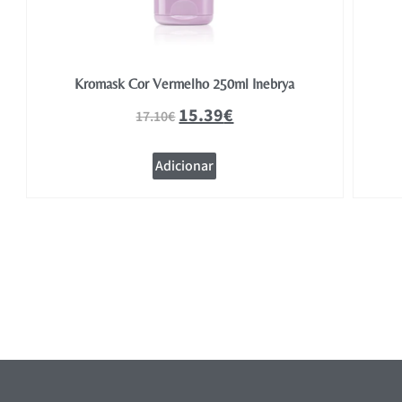
Kromask Cor Vermelho 250ml Inebrya
15.39
€
17.10
€
Adicionar