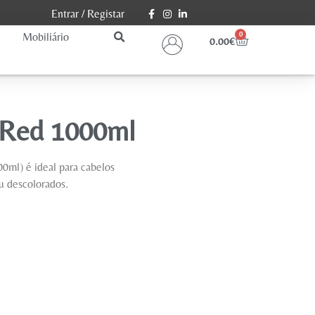
Entrar
/
Registar
Mobiliário
0
0.00
€
 Red 1000ml
0ml) é ideal para cabelos
ou descolorados.