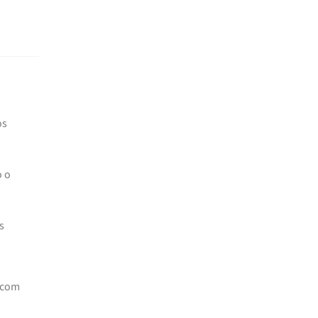
os
o o
s
 com