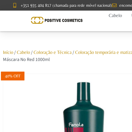
+351 935 404 817 (chamada para rede móvel nacional)
encome
Cabelo
/
/
/
Início
Cabelo
Coloração e Técnica
Coloração temporária e matiz
Máscara No Red 1000ml
40% OFF