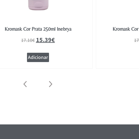
Kromask Cor Prata 250ml Inebrya
Kromask Cor 
15.39
€
17.10
€
17
Adicionar