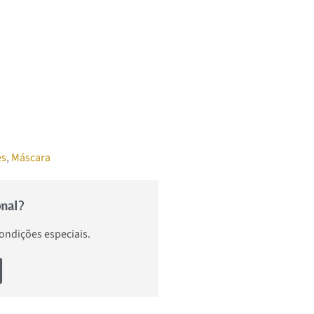
es
,
Máscara
onal?
condições especiais.