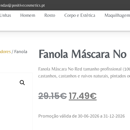
ndas@positivecosmetics.pt
Unhas
Homem
Rosto
Corpo e Estética
Maquilhagem
Fanola Máscara No
/ Fanola
adores
Fanola Máscara No Red tamanho profissional (100
castanhos, castanhos e ruivos naturais, pintados 
29.15
€
17.49
€
Promoção válida de 30-06-2026 a 31-12-2026