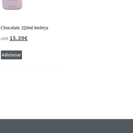
Chocolate 250ml Inebrya
Kromask Cor Beige 250
15.39
€
15.39
.10
€
17.10
€
Adicionar
Adicionar