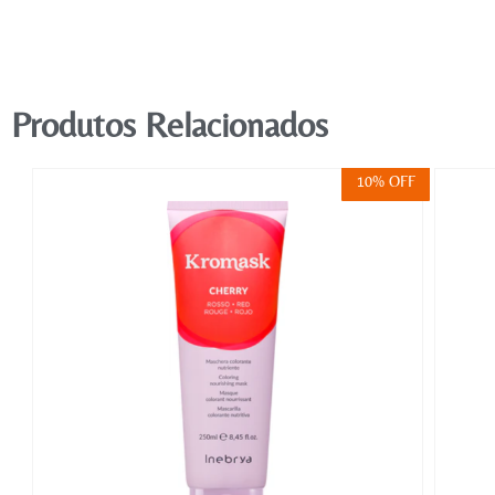
Produtos Relacionados
FF
10% OFF