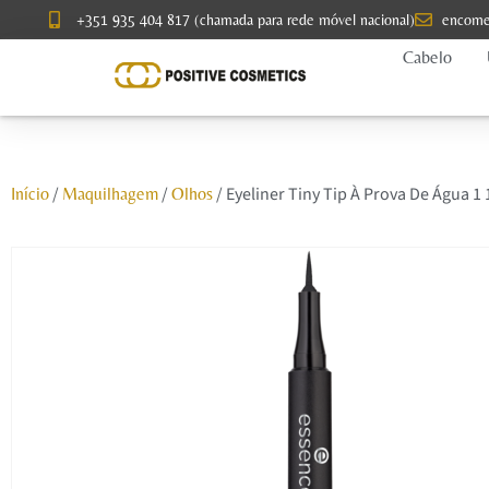
+351 935 404 817 (chamada para rede móvel nacional)
encome
Cabelo
/
/
/ Eyeliner Tiny Tip À Prova De Água 1
Início
Maquilhagem
Olhos