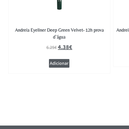
Andreia Eyeliner Deep Green Velvet- 12h prova
Andrei
d`água
4.38
€
6.25
€
Adicionar