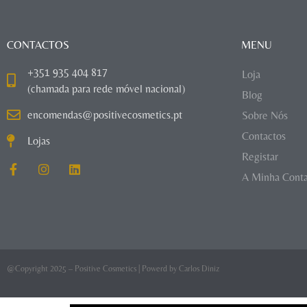
CONTACTOS
MENU
+351 935 404 817
Loja
(chamada para rede móvel nacional)
Blog
encomendas@positivecosmetics.pt
Sobre Nós
Contactos
Lojas
Registar
A Minha Cont
@Copyright 2025 – Positive Cosmetics | Powerd by
Carlos Diniz