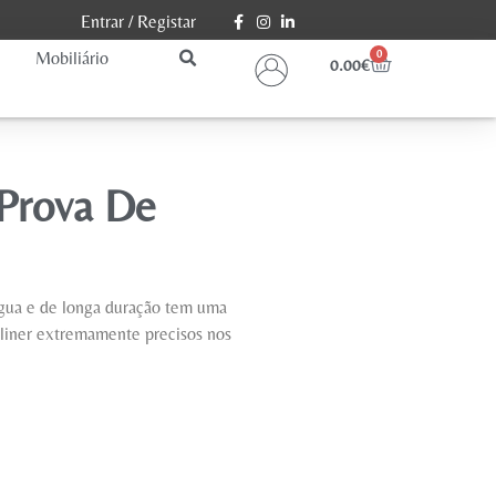
Entrar
/
Registar
Mobiliário
0
0.00
€
 Prova De
água e de longa duração tem uma
yeliner extremamente precisos nos