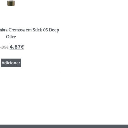
mbra Cremosa em Stick 06 Deep
Rose Affair – Eyeshadow
Olive
7.84
11.20
€
4.87
€
6.95
€
Adicionar
Adicionar