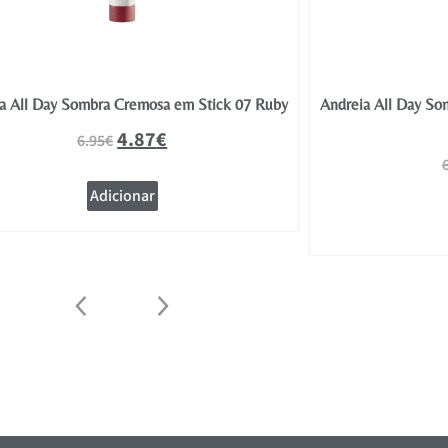
a All Day Sombra Cremosa em Stick 07 Ruby
Andreia All Day So
4.87
€
6.95
€
Adicionar