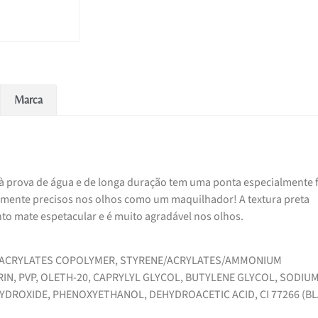
Marca
 à prova de água e de longa duração tem uma ponta especialmente 
emamente precisos nos olhos como um maquilhador! A textura preta
 mate espetacular e é muito agradável nos olhos.
E/ACRYLATES COPOLYMER, STYRENE/ACRYLATES/AMMONIUM
N, PVP, OLETH-20, CAPRYLYL GLYCOL, BUTYLENE GLYCOL, SODIU
DROXIDE, PHENOXYETHANOL, DEHYDROACETIC ACID, CI 77266 (B