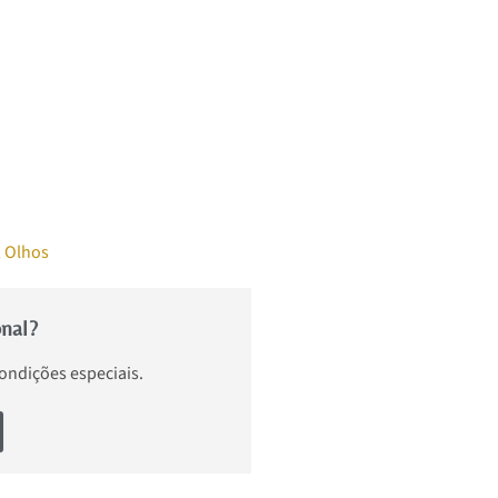
,
Olhos
onal?
condições especiais.