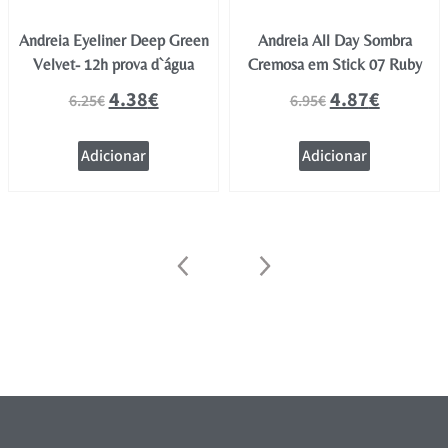
Andreia Eyeliner Deep Green
Andreia All Day Sombra
Velvet- 12h prova d`água
Cremosa em Stick 07 Ruby
4.38
€
4.87
€
6.25
€
6.95
€
Adicionar
Adicionar