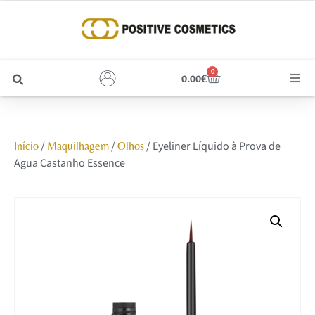
0
0.00
€
Cabelo
/
/
/ Eyeliner Líquido à Prova de
Início
Maquilhagem
Olhos
Unhas
Agua Castanho Essence
Homem
Rosto
Corpo e Estética
Maquilhagem