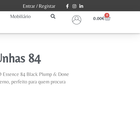
Entrar
/
Registar
Mobiliário
0
0.00
€
Unhas 84
O Essence 84 Black Plump & Done
rno, perfeito para quem procura