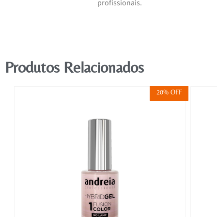
profissionais.
Produtos Relacionados
FF
20% OFF