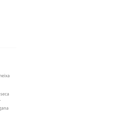
meixa
 seca
r
egana