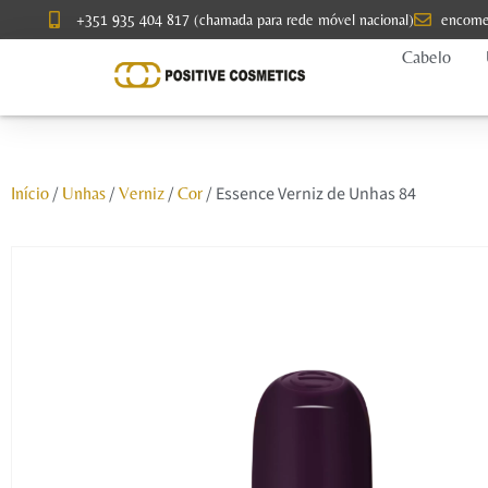
+351 935 404 817 (chamada para rede móvel nacional)
encome
Cabelo
/
/
/
/ Essence Verniz de Unhas 84
Início
Unhas
Verniz
Cor