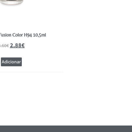
Fusion Color H94 10,5ml
Essence Fairy Shimmer Vern
2.88
€
2.39
€
3.60
€
Adicionar
Adicionar