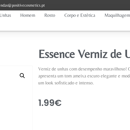
ndas@positivecosmetics.pt
Unhas
Homem
Rosto
Corpo e Estética
Maquilhagem
Essence Verniz de 
Verniz de unhas com desempenho maravilhoso! 
apresenta um tom ameixa escuro elegante e mode
um look sofisticado e intenso.
1.99
€