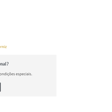
rniz
onal?
condições especiais.