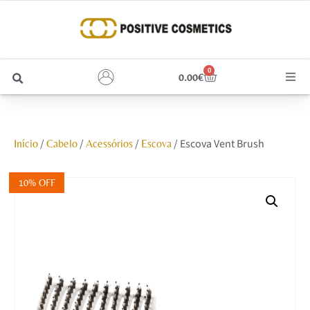
0
0.00
€
Cabelo
/
/
/
/ Escova Vent Brush
Início
Cabelo
Acessórios
Escova
Unhas
Homem
10% OFF
Rosto
Corpo e Estética
Maquilhagem