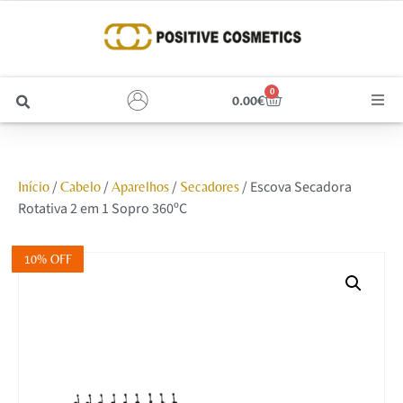
0
0.00
€
Cabelo
/
/
/
/ Escova Secadora
Início
Cabelo
Aparelhos
Secadores
Unhas
Rotativa 2 em 1 Sopro 360ºC
Homem
10% OFF
Rosto
Corpo e Estética
Maquilhagem