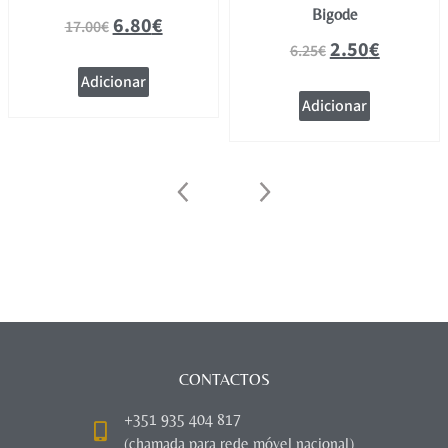
Bigode
6.80
€
17.00
€
2.50
€
6.25
€
Adicionar
Adicionar
CONTACTOS
+351 935 404 817
(chamada para rede móvel nacional)