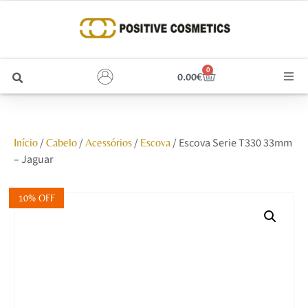
0
0.00
€
Cabelo
/
/
/
/ Escova Serie T330 33mm
Início
Cabelo
Acessórios
Escova
Unhas
– Jaguar
Homem
10% OFF
Rosto
Corpo e Estética
Maquilhagem