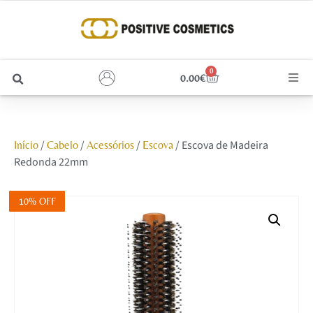
0
0.00
€
Cabelo
/
/
/
/ Escova de Madeira
Início
Cabelo
Acessórios
Escova
Unhas
Redonda 22mm
Homem
10% OFF
Rosto
Corpo e Estética
Maquilhagem