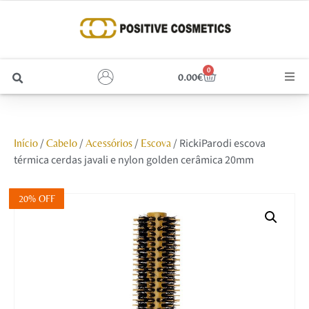
0
0.00
€
Cabelo
/
/
/
/ RickiParodi escova
Início
Cabelo
Acessórios
Escova
Unhas
térmica cerdas javali e nylon golden cerâmica 20mm
Homem
20% OFF
Rosto
Corpo e Estética
Maquilhagem