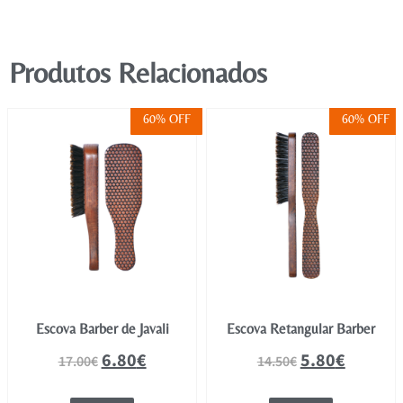
Produtos Relacionados
60% OFF
60% OFF
Escova Barber de Javali
Escova Retangular Barber
6.80
€
5.80
€
17.00
€
14.50
€