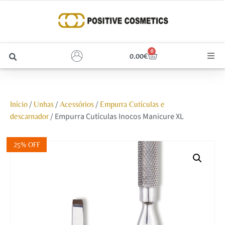
0
0.00
€
Cabelo
/
/
/
Início
Unhas
Acessórios
Empurra Cutículas e
Unhas
/ Empurra Cutículas Inocos Manicure XL
descarnador
Homem
25% OFF
Rosto
Corpo e Estética
Maquilhagem