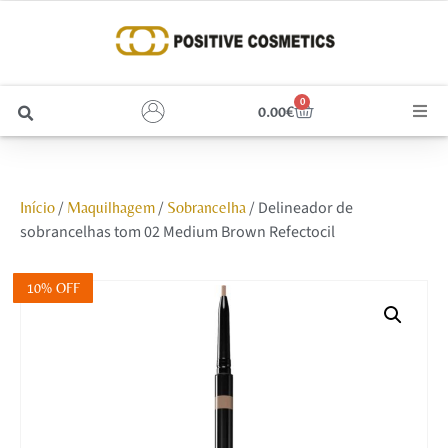
0
0.00
€
Cabelo
/
/
/ Delineador de
Início
Maquilhagem
Sobrancelha
Unhas
sobrancelhas tom 02 Medium Brown Refectocil
Homem
10% OFF
Rosto
Corpo e Estética
Maquilhagem