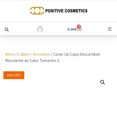
0
0.00
€
Cabelo
/
/
/ Cover Up Capa Descartável
Início
Cabelo
Acessórios
Unhas
Resistente ao Calor Tamanho S
Homem
60% OFF
Rosto
Corpo e Estética
Maquilhagem