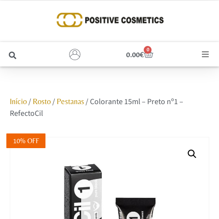
0
0.00
€
Cabelo
/
/
/ Colorante 15ml – Preto nº1 –
Início
Rosto
Pestanas
Unhas
RefectoCil
Homem
10% OFF
Rosto
Corpo e Estética
Maquilhagem