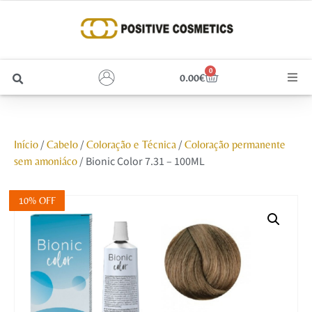
0
0.00
€
Cabelo
/
/
/
Início
Cabelo
Coloração e Técnica
Coloração permanente
Unhas
/ Bionic Color 7.31 – 100ML
sem amoniáco
Homem
10% OFF
Rosto
Corpo e Estética
Maquilhagem