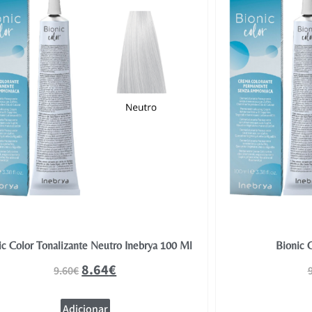
ic Color Tonalizante Neutro Inebrya 100 Ml
Bionic 
8.64
€
9.60
€
Adicionar