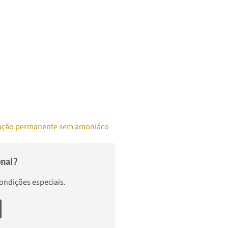
ação permanente sem amoniáco
onal?
condições especiais.