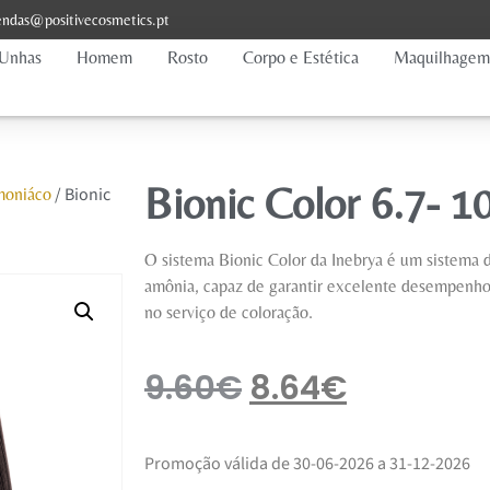
ndas@positivecosmetics.pt
Unhas
Homem
Rosto
Corpo e Estética
Maquilhagem
Bionic Color 6.7- 
/ Bionic
moniáco
O sistema Bionic Color da Inebrya é um sistema d
amônia, capaz de garantir excelente desempenho,
no serviço de coloração.
9.60
€
8.64
€
Promoção válida de 30-06-2026 a 31-12-2026