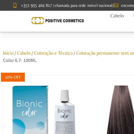
+351 935 404 817 (chamada para rede móvel nacional)
encome
Cabelo
/
/
/
Início
Cabelo
Coloração e Técnica
Coloração permanente sem a
Color 6.7- 100ML
10% OFF