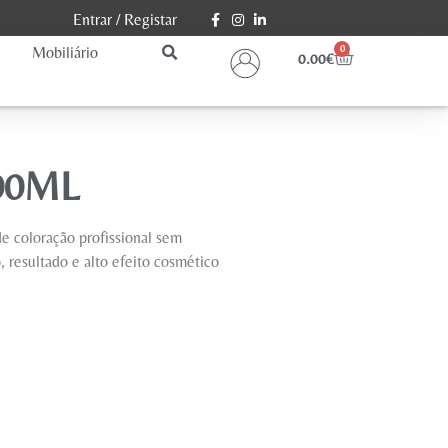
Entrar
/
Registar
Mobiliário
0
0.00
€
100ML
e coloração profissional sem
 resultado e alto efeito cosmético