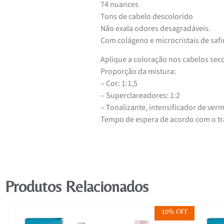
74 nuances
Tons de cabelo descolorido
Não exala odores desagradáveis.
Com colágeno e microcristais de safi
Aplique a coloração nos cabelos sec
Proporção da mistura:
– Cor: 1:1,5
– Superclareadores: 1:2
– Tonalizante, intensificador de verm
Tempo de espera de acordo com o tra
Produtos Relacionados
FF
10% OFF