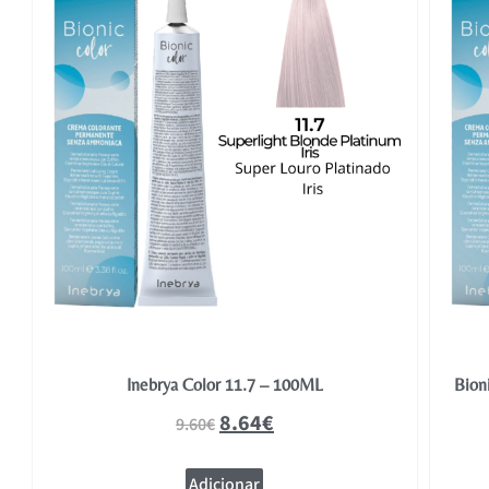
Inebrya Color 11.7 – 100ML
Bion
8.64
€
9.60
€
Adicionar