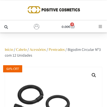
0
0.00
€
Cabelo
/
/
/
/ Bigodim Circular Nº3
Início
Cabelo
Acessórios
Penteados
Unhas
com 12 Unidades
Homem
60% OFF
Rosto
Corpo e Estética
Maquilhagem