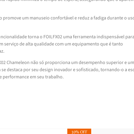
o promove um manuseio confortável e reduz a fadiga durante o us
funcionalidade torna o FOILFX02 uma ferramenta indispensável par
um serviço de alta qualidade com um equipamento que é tanto
az.
FX02 Chameleon não só proporciona um desempenho superior e u
e destaca por seu design inovador e sofisticado, tornando-o a es
a e performance em seu trabalho.
10% OFF