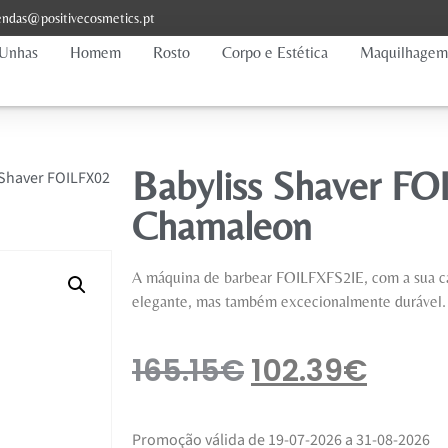
ndas@positivecosmetics.pt
Unhas
Homem
Rosto
Corpo e Estética
Maquilhagem
Babyliss Shaver F
 Shaver FOILFX02
Chamaleon
A máquina de barbear FOILFXFS2IE, com a sua ca
elegante, mas também excecionalmente durável.
165.15
€
102.39
€
Promoção válida de 19-07-2026 a 31-08-2026