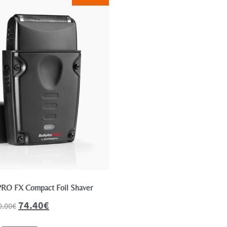
RO FX Compact Foil Shaver
Lâmina de Substituição UV
BaBylissPRO
74.40
€
0.00
€
17.73
19.70
€