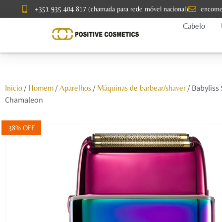
+351 935 404 817 (chamada para rede móvel nacional)
encome
Cabelo
/
/
/
/ Babyliss
Início
Homem
Aparelhos
Máquinas de barbear/shaver
Chamaleon
38% OFF