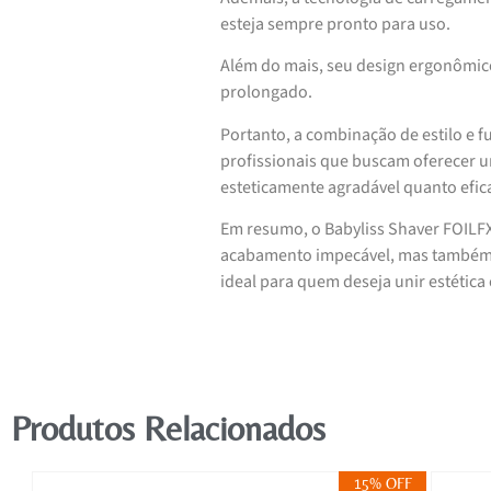
esteja sempre pronto para uso.
Além do mais, seu design ergonômic
prolongado.
Portanto, a combinação de estilo e 
profissionais que buscam oferecer 
esteticamente agradável quanto efic
Em resumo, o Babyliss Shaver FOIL
acabamento impecável, mas também s
ideal para quem deseja unir estétic
Produtos Relacionados
FF
15% OFF