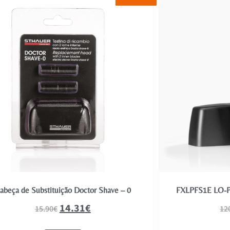
abeça de Substituição Doctor Shave – 0
FXLPFS1E LO-P
14.31
€
15.90
€
12