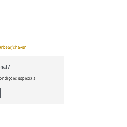
arbear/shaver
onal?
condições especiais.