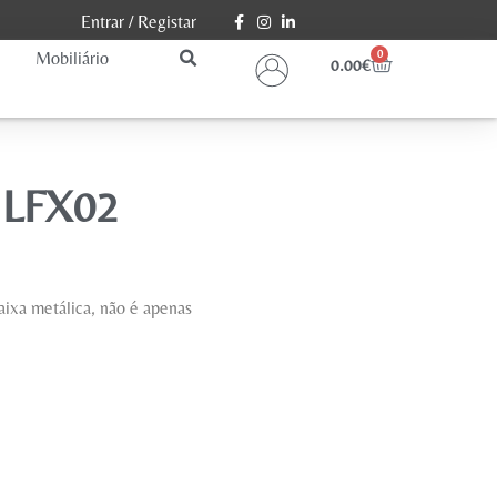
Entrar
/
Registar
Mobiliário
0
0.00
€
OILFX02
ixa metálica, não é apenas