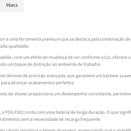
Marca
eon é uma ferramenta premium que se destaca pela combinação de
alta qualidade.
leão, com um efeito de mudança de cor conforme a luz, oferece 
ndo um toque de distinção ao ambiente de trabalho.
com lâminas de precisão avançada, que garantem um barbear suave
 e para alcançar acabamentos perfeitos.
usto do shaver proporciona um desempenho consistente, permiti
, o FOILFX02 conta com uma bateria de longa duração. O que signif
endimentos sem a necessidade de recarga frequente.
nto rápido minimiza o tempo de espera, assegurando que o aparel