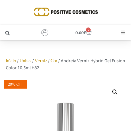
0
0.00
€
Cabelo
/
/
/
/ Andreia Verniz Hybrid Gel Fusion
Início
Unhas
Verniz
Cor
Unhas
Color 10,5ml H82
Homem
20% OFF
Rosto
Corpo e Estética
Maquilhagem