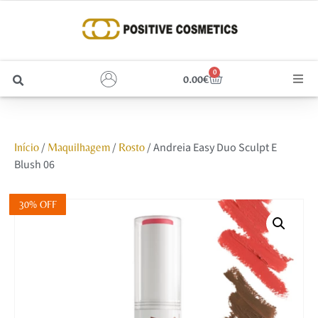
0
0.00
€
Cabelo
/
/
/ Andreia Easy Duo Sculpt E
Início
Maquilhagem
Rosto
Unhas
Blush 06
Homem
30% OFF
Rosto
Corpo e Estética
Maquilhagem