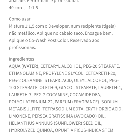
abacate. Performance profissional.
40 cores . 1:1.5
Como usar
Misture 1:1,5 com o Developer, num recipiente (tigela)
não metálico. Aplique no cabelo seco. Enxague bem.
Aplique o Co-Wash Post Color. Reservado aos
profissionais.
Ingredientes
AQUA (WATER), CETEARYL ALCOHOL, PEG-20 STEARATE,
ETHANOLAMINE, PROPYLENE GLYCOL, CETEARETH-20,
PEG-2 OLEAMINE, STEARIC ACID, OLEYL ALCOHOL, PEG-
100 STEARATE, OLETH-9, GLYCOL STEARATE, LAURETH-4,
LAURETH-7, PEG-2 COCAMINE, COCAMIDE DEA,
POLYQUATERNIUM-22, PARFUM (FRAGRANCE), SODIUM
METABISULFITE, TETRASODIUM EDTA, ERYTHORBIC ACID,
LIMONENE, PERSEA GRATISSIMA (AVOCADO) OIL,
HELIANTHUS ANNUUS (SUNFLOWER) SEED OIL,
HYDROLYZED QUINOA, OPUNTIA FICUS-INDICA STEM