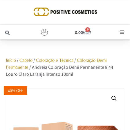
0
0.00
€
Cabelo
/
/
/
Início
Cabelo
Coloração e Técnica
Coloração Demi
Unhas
/ Andreia Coloração Demi Permanente 8.44
Permanente
Louro Claro Laranja Intenso 100ml
Homem
40% OFF
Rosto
Corpo e Estética
Maquilhagem