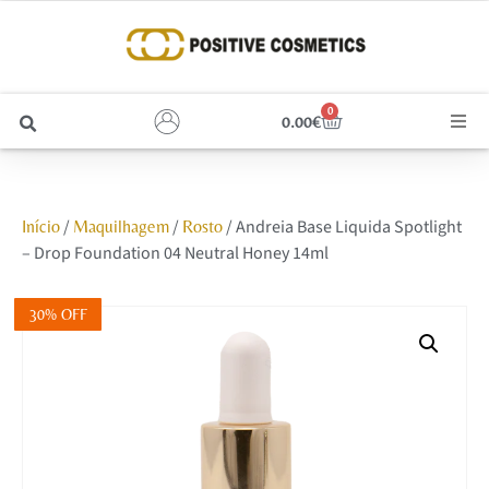
0
0.00
€
Cabelo
/
/
/ Andreia Base Liquida Spotlight
Início
Maquilhagem
Rosto
Unhas
– Drop Foundation 04 Neutral Honey 14ml
Homem
30% OFF
Rosto
Corpo e Estética
Maquilhagem