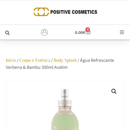
0
0.00
€
Cabelo
/
/
/ Água Refrescante
Início
Corpo e Estética
Body Splash
Unhas
Verbena & Bambu 300ml Avatim
Homem
Rosto
Corpo e Estética
Maquilhagem