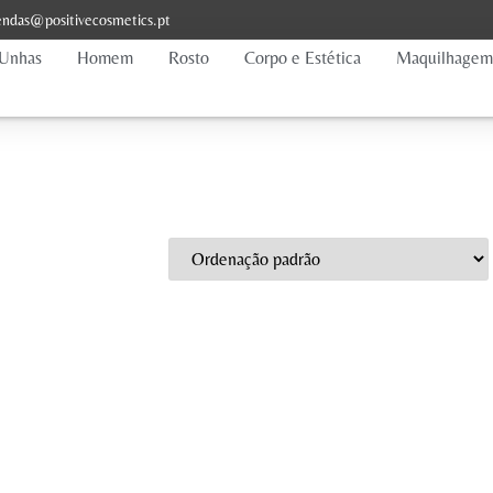
ndas@positivecosmetics.pt
Unhas
Homem
Rosto
Corpo e Estética
Maquilhagem