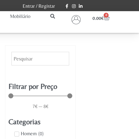
Entrar
/
Registar
Mobiliário
0
0.00
€
Filtrar por Preço
7
€
—
8
€
Categorias
(
0
)
Homem