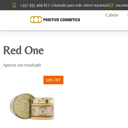
+351 935 404 817 (chamada para rede móvel nacional)
encome
Cabelo
Red One
Apenas um resultado
10% OFF