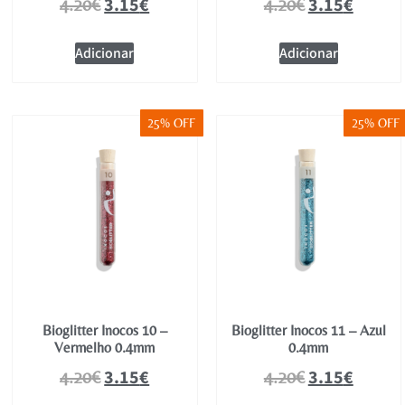
3.15
€
3.15
€
4.20
€
4.20
€
Adicionar
Adicionar
25% OFF
25% OFF
Bioglitter Inocos 10 –
Bioglitter Inocos 11 – Azul
Vermelho 0.4mm
0.4mm
3.15
€
3.15
€
4.20
€
4.20
€