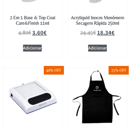
2 Em 1 Base & Top Coat
Acryliquid Inocos Monómero
Care&Finish 11ml
Secagem Rápida 250ml
3.60
€
18.34
€
4.80
€
24.45
€
Adicionar
Adicionar
40% OFF
25% OFF