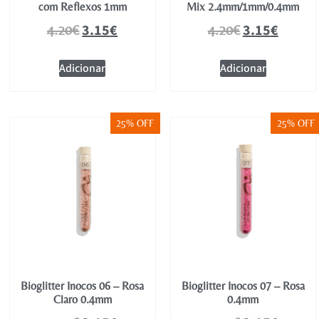
com Reflexos 1mm
Mix 2.4mm/1mm/0.4mm
3.15
€
3.15
€
4.20
€
4.20
€
Adicionar
Adicionar
25% OFF
25% OFF
Bioglitter Inocos 06 – Rosa
Bioglitter Inocos 07 – Rosa
Claro 0.4mm
0.4mm