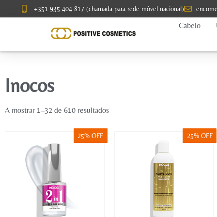
+351 935 404 817 (chamada para rede móvel nacional)
encome
Cabelo
Inocos
A mostrar 1–32 de 610 resultados
25% OFF
25% OFF