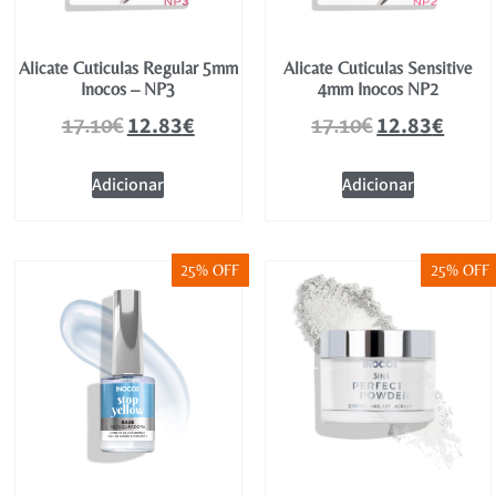
Alicate Cuticulas Regular 5mm
Alicate Cuticulas Sensitive
Inocos – NP3
4mm Inocos NP2
12.83
€
12.83
€
17.10
€
17.10
€
Adicionar
Adicionar
25% OFF
25% OFF