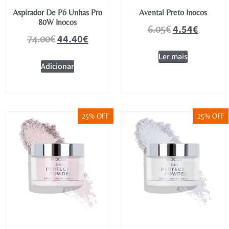
Aspirador De Pó Unhas Pro
Avental Preto Inocos
80W Inocos
4.54
€
6.05
€
44.40
€
74.00
€
Ler mais
Adicionar
25% OFF
25% OFF