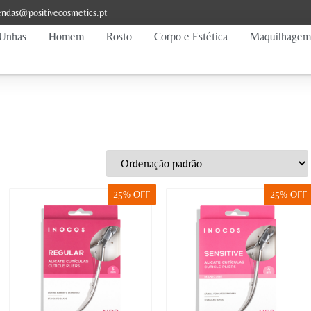
ndas@positivecosmetics.pt
Unhas
Homem
Rosto
Corpo e Estética
Maquilhagem
25% OFF
25% OFF