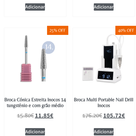
Adicionar
Adicionar
25% OFF
40% OFF
Broca Cónica Estreita Inocos 14
Broca Multi Portable Nail Drill
tungsténio e com grão médio
Inocos
11.85
€
105.72
€
15.80
€
176.20
€
Adicionar
Adicionar