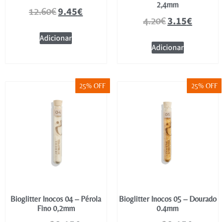
2,4mm
9.45
€
12.60
€
3.15
€
4.20
€
Adicionar
Adicionar
25% OFF
25% OFF
Bioglitter Inocos 04 – Pérola
Bioglitter Inocos 05 – Dourado
Fino 0,2mm
0.4mm