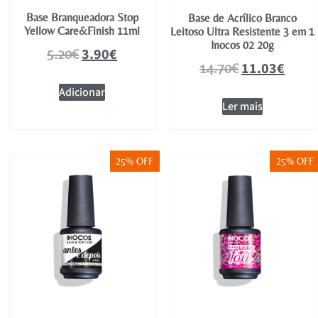
Base Branqueadora Stop
Base de Acrílico Branco
Yellow Care&Finish 11ml
Leitoso Ultra Resistente 3 em 1
Inocos 02 20g
3.90
€
5.20
€
11.03
€
14.70
€
Adicionar
Ler mais
25% OFF
25% OFF