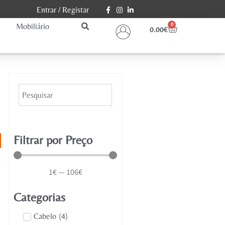
Entrar
/
Registar
Mobiliário
0
0.00
€
Filtrar por Preço
1
€
—
106
€
Categorias
(
4
)
Cabelo