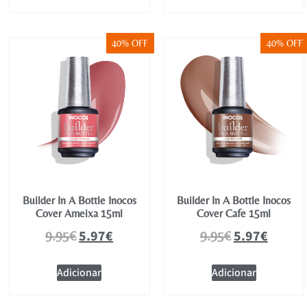
40% OFF
40% OFF
Builder In A Bottle Inocos
Builder In A Bottle Inocos
Cover Ameixa 15ml
Cover Cafe 15ml
5.97
€
5.97
€
9.95
€
9.95
€
Adicionar
Adicionar