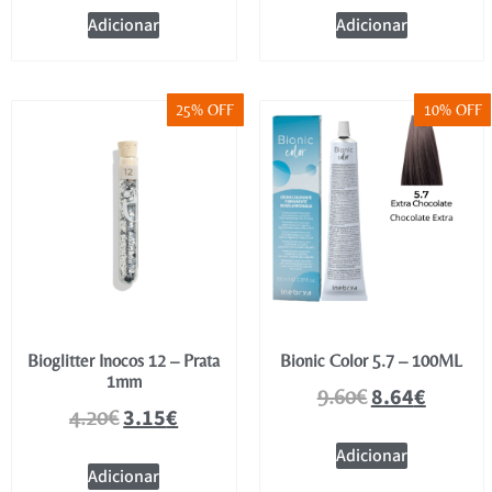
Adicionar
Adicionar
25% OFF
10% OFF
Bioglitter Inocos 12 – Prata
Bionic Color 5.7 – 100ML
1mm
8.64
€
9.60
€
3.15
€
4.20
€
Adicionar
Adicionar