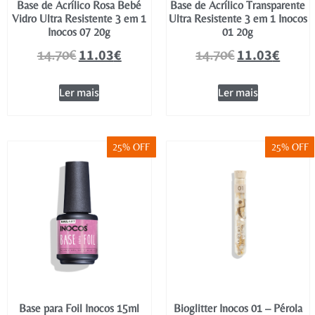
Base de Acrílico Rosa Bebé
Base de Acrílico Transparente
Vidro Ultra Resistente 3 em 1
Ultra Resistente 3 em 1 Inocos
Inocos 07 20g
01 20g
11.03
€
11.03
€
14.70
€
14.70
€
Ler mais
Ler mais
25% OFF
25% OFF
Base para Foil Inocos 15ml
Bioglitter Inocos 01 – Pérola