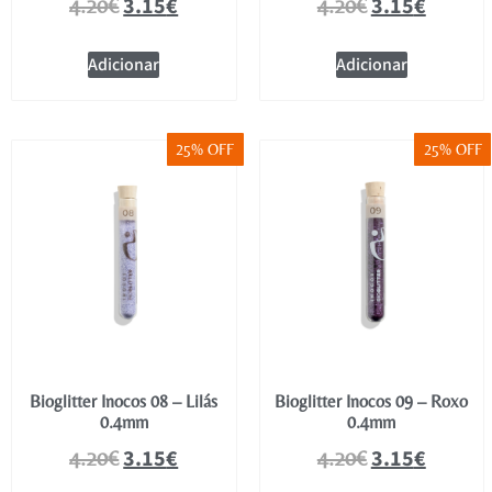
3.15
€
3.15
€
4.20
€
4.20
€
Adicionar
Adicionar
25% OFF
25% OFF
Bioglitter Inocos 08 – Lilás
Bioglitter Inocos 09 – Roxo
0.4mm
0.4mm
3.15
€
3.15
€
4.20
€
4.20
€