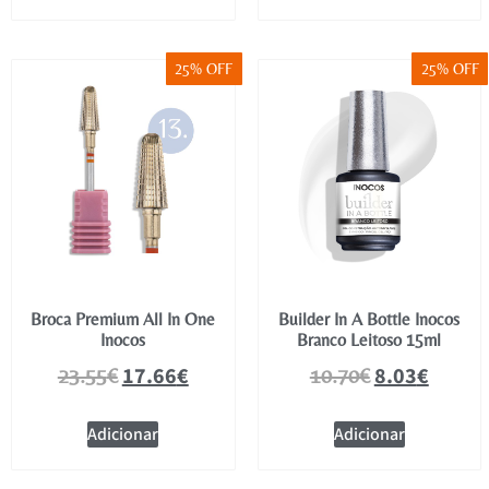
25% OFF
25% OFF
Broca Premium All In One
Builder In A Bottle Inocos
Inocos
Branco Leitoso 15ml
17.66
€
8.03
€
23.55
€
10.70
€
Adicionar
Adicionar