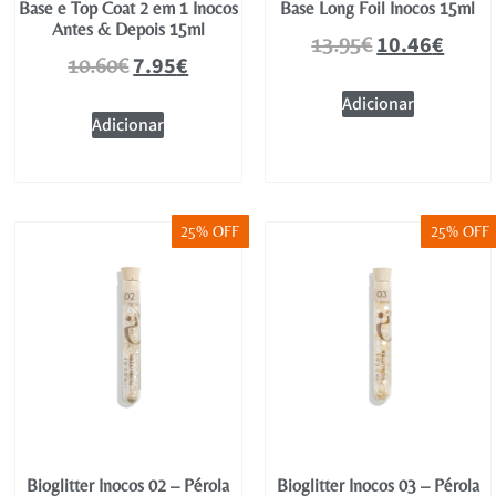
Base e Top Coat 2 em 1 Inocos
Base Long Foil Inocos 15ml
Antes & Depois 15ml
10.46
€
13.95
€
7.95
€
10.60
€
Adicionar
Adicionar
25% OFF
25% OFF
Bioglitter Inocos 02 – Pérola
Bioglitter Inocos 03 – Pérola