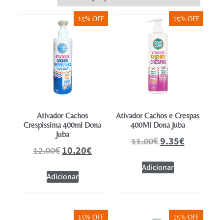
Mobiliário
15% OFF
15% OFF
Ativador Cachos
Ativador Cachos e Crespas
Crespissima 400ml Dona
400Ml Dona Juba
Juba
9.35
€
11.00
€
10.20
€
12.00
€
Adicionar
Adicionar
15% OFF
15% OFF