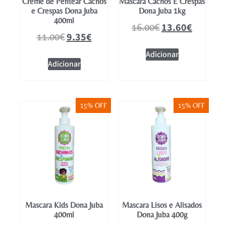
Creme de Pentear Cachos
Mascara Cachos E Crespas
e Crespas Dona Juba
Dona Juba 1kg
400ml
13.60
€
16.00
€
9.35
€
11.00
€
Adicionar
Adicionar
15% OFF
15% OFF
Mascara Kids Dona Juba
Mascara Lisos e Alisados
400ml
Dona Juba 400g