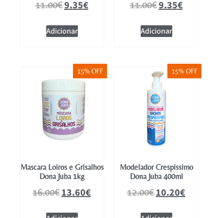
9.35
€
9.35
€
11.00
€
11.00
€
Adicionar
Adicionar
15% OFF
15% OFF
Mascara Loiros e Grisalhos
Modelador Crespissimo
Dona Juba 1kg
Dona Juba 400ml
13.60
€
10.20
€
16.00
€
12.00
€