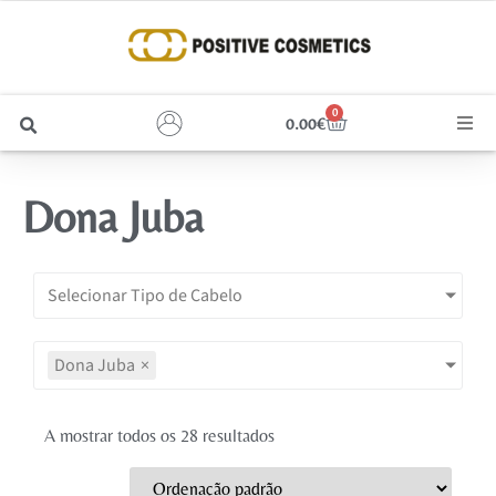
0
0.00
€
Cabelo
Dona Juba
Unhas
Homem
Selecionar Tipo de Cabelo
Rosto
Dona Juba
×
Corpo e Estética
A mostrar todos os 28 resultados
Maquilhagem