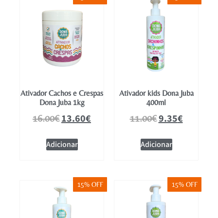
Ativador Cachos e Crespas
Ativador kids Dona Juba
Dona Juba 1kg
400ml
13.60
€
9.35
€
16.00
€
11.00
€
Adicionar
Adicionar
15% OFF
15% OFF