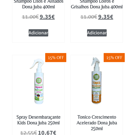
Shampoo Lisos e Alisados
Shampoo Loiros e
Dona Juba 400ml
Grisalhos Dona Juba 400ml
9.35
€
9.35
€
11.00
€
11.00
€
Adicionar
Adicionar
15% OFF
15% OFF
Spray Desembaraçante
Tonico Crescimento
Kids Dona Juba 250ml
Acelerado Dona Juba
250ml
10.67
€
12.55
€