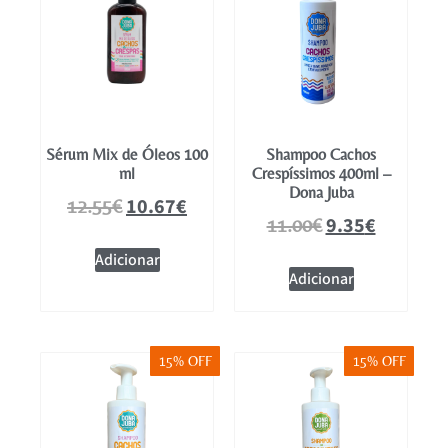
Sérum Mix de Óleos 100
Shampoo Cachos
ml
Crespíssimos 400ml –
Dona Juba
10.67
€
12.55
€
9.35
€
11.00
€
Adicionar
Adicionar
15% OFF
15% OFF