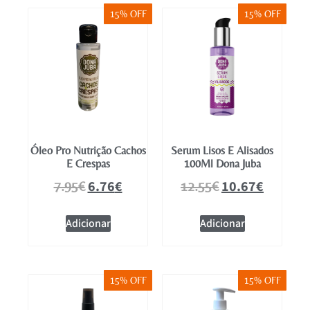
15% OFF
15% OFF
Óleo Pro Nutrição Cachos
Serum Lisos E Alisados
E Crespas
100Ml Dona Juba
6.76
€
10.67
€
7.95
€
12.55
€
Adicionar
Adicionar
15% OFF
15% OFF