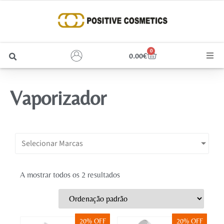
0
0.00
€
Cabelo
Vaporizador
Unhas
Homem
Selecionar Marcas
Rosto
A mostrar todos os 2 resultados
Corpo e Estética
Maquilhagem
20% OFF
20% OFF